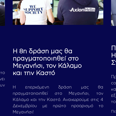
Π
Η 8η δράση μας θα
H
πραγματοποιηθεί στο
Σ
Μεγανήσι, τον Κάλαμο
και την Καστό
στο
Π
νει
co
υν
Η επερχόμενη δράση μας θα
κ
πραγματοποιηθεί στο Μεγανήσι, τον
εξ
Κάλαμο και την Καστό. Αναχωρούμε στις 4
το
Δεκεμβρίου με πρώτο προορισμό το
Πε
Μεγανήσι!