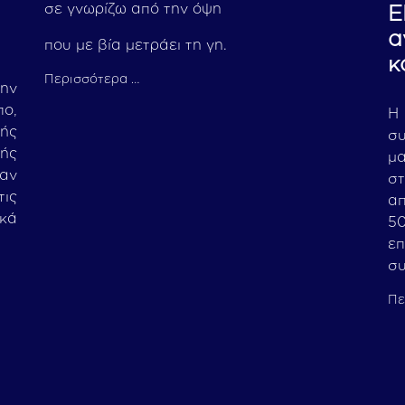
σε γνωρίζω από την όψη
Ε
α
που με βία μετράει τη γη.
κ
Περισσότερα …
την
ο,
H
ής
σ
ής
μ
ναν
σ
ις
α
ακά
5
ε
συ
Πε