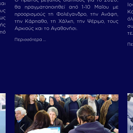
και
Ιο
θα πραγματοποιηθεί από 1-10 Μαΐου με
ους
Κ
προορισμούς τη Φολέγανδρο, την Ανάφη,
πως
ό
την Κάρπαθο, τη Χάλκη, την Ψέριμο, τους
οής
σ
Αρκιούς και το Αγαθονήσι.
από
τε
Περισσότερα …
Πε
Next
Previous
Next