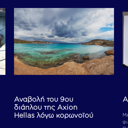
Αναβολή του 9ου
A
διάπλου της Axion
Hellas λόγω κορωνoϊού
Μ
φι