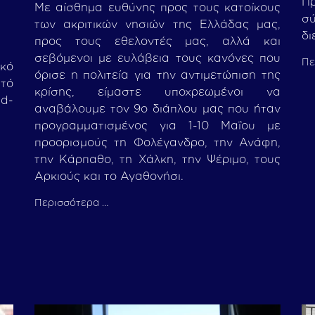
Π
Με αίσθημα ευθύνης προς τους κατοίκους
σ
των ακριτικών νησιών της Ελλάδας μας,
δι
προς τους εθελοντές μας, αλλά και
σεβόμενοι με ευλάβεια τους κανόνες που
Πε
κό
όρισε η πολιτεία για την αντιμετώπιση της
τό
κρίσης, είμαστε υποχρεωμένοι να
id-
αναβάλουμε τον 9ο διάπλου μας που ήταν
προγραμματισμένος για 1-10 Μαΐου με
προορισμούς τη Φολέγανδρο, την Ανάφη,
την Κάρπαθο, τη Χάλκη, την Ψέριμο, τους
Αρκιούς και το Αγαθονήσι.
Περισσότερα …