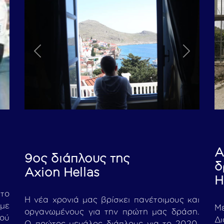
Previous
Next
Α
9ος διάπλους της
δ
Axion Hellas
H
 το
Η νέα χρονιά μας βρίσκει πανέτοιμους και
με
Με
οργανωμένους για την πρώτη μας δράση.
μού
Δι
Ο πρώτος μεγάλος διάπλους για το 2020,